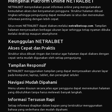
Mengenal Platform Online NETRALBET
NETRALBET menyediakan pusat informasi online yang mengutamakan
kemudahan akses dan kenyamanan pengguna. Struktur halaman dibuat
ringkas sehingga pengunjung dapat memahami isi situs dan menemukan
informasi penting dengan lebih cepat.
Situs resmi NETRALBET dapat diakses melalui
netralbetcup.com
. Tampilan
halaman menyesuaikan berbagai ukuran layar sehingga tetap nyaman dibuka
melalui desktop maupun smartphone.
Keunggulan NETRALBET
Akses Cepat dan Praktis
Struktur situs dibuat ringan dan teratur agar halaman dapat diakses dengan
cepat serta mudah digunakan oleh setiap pengunjung.
Tampilan Responsif
NETRALBET menggunakan tampilan yang dapat menyesuaikan ukuran layar
pada komputer, laptop, tablet, dan perangkat seluler.
Navigasi Mudah Dipahami
Menu utama disusun secara jelas agar pengguna dapat menemukan halaman
yang dibutuhkan tanpa harus melewati banyak langkah.
Informasi Tersusun Rapi
Setiap informasi disajikan dalam bagian yang terstruktur menggunakan
bahasa yang sederhana dan mudah dipahami.