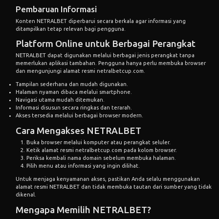
Pembaruan Informasi
Konten NETRALBET diperbarui secara berkala agar informasi yang
ditampilkan tetap relevan bagi pengguna.
Platform Online untuk Berbagai Perangkat
NETRALBET dapat digunakan melalui berbagai jenis perangkat tanpa
memerlukan aplikasi tambahan. Pengguna hanya perlu membuka browser
dan mengunjungi alamat resmi netralbetcup.com.
Tampilan sederhana dan mudah digunakan.
Halaman nyaman dibaca melalui smartphone.
Navigasi utama mudah ditemukan.
Informasi disusun secara ringkas dan terarah.
Akses tersedia melalui berbagai browser modern.
Cara Mengakses NETRALBET
Buka browser melalui komputer atau perangkat seluler.
Ketik alamat resmi netralbetcup.com pada kolom browser.
Periksa kembali nama domain sebelum membuka halaman.
Pilih menu atau informasi yang ingin dilihat.
Untuk menjaga kenyamanan akses, pastikan Anda selalu menggunakan
alamat resmi NETRALBET dan tidak membuka tautan dari sumber yang tidak
dikenal.
Mengapa Memilih NETRALBET?