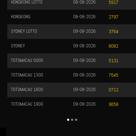
HONGKONG LOTTO
08-08-2026
5917
HONGKONG
08-08-2026
2797
SYDNEY LOTTO
09-08-2026
3764
SYDNEY
09-08-2026
8082
TOTOMACAU 0000
09-08-2026
5131
TOTOMACAU 1300
09-08-2026
7545
TOTOMACAU 1600
09-08-2026
0712
TOTOMACAU 1900
09-08-2026
9658