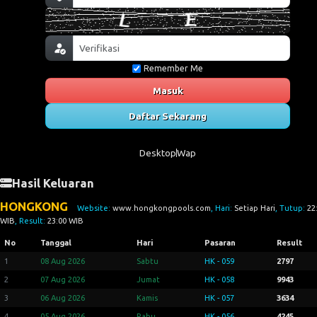
Remember Me
Masuk
Daftar Sekarang
Desktop
Wap
Hasil Keluaran
HONGKONG
Website:
www.hongkongpools.com
, Hari:
Setiap Hari
, Tutup:
22
WIB
, Result:
23:00 WIB
No
Tanggal
Hari
Pasaran
Result
1
08 Aug 2026
Sabtu
HK - 059
2797
2
07 Aug 2026
Jumat
HK - 058
9943
3
06 Aug 2026
Kamis
HK - 057
3634
4
05 Aug 2026
Rabu
HK - 056
4245