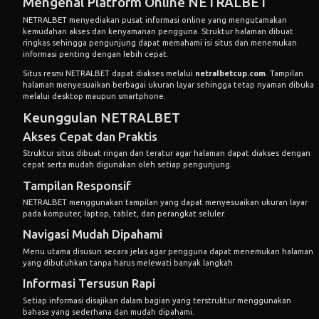
Mengenal Platform Online NETRALBET
NETRALBET menyediakan pusat informasi online yang mengutamakan
kemudahan akses dan kenyamanan pengguna. Struktur halaman dibuat
ringkas sehingga pengunjung dapat memahami isi situs dan menemukan
informasi penting dengan lebih cepat.
Situs resmi NETRALBET dapat diakses melalui
netralbetcup.com
. Tampilan
halaman menyesuaikan berbagai ukuran layar sehingga tetap nyaman dibuka
melalui desktop maupun smartphone.
Keunggulan NETRALBET
Akses Cepat dan Praktis
Struktur situs dibuat ringan dan teratur agar halaman dapat diakses dengan
cepat serta mudah digunakan oleh setiap pengunjung.
Tampilan Responsif
NETRALBET menggunakan tampilan yang dapat menyesuaikan ukuran layar
pada komputer, laptop, tablet, dan perangkat seluler.
Navigasi Mudah Dipahami
Menu utama disusun secara jelas agar pengguna dapat menemukan halaman
yang dibutuhkan tanpa harus melewati banyak langkah.
Informasi Tersusun Rapi
Setiap informasi disajikan dalam bagian yang terstruktur menggunakan
bahasa yang sederhana dan mudah dipahami.