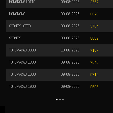
HONGKONG LOTTO
09-08-2026
3752
HONGKONG
09-08-2026
8620
SYDNEY LOTTO
09-08-2026
3764
SYDNEY
09-08-2026
8082
TOTOMACAU 0000
10-08-2026
7107
TOTOMACAU 1300
09-08-2026
7545
TOTOMACAU 1600
09-08-2026
0712
TOTOMACAU 1900
09-08-2026
9658