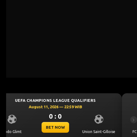
UEFA EUROPA LEAGUE QUALIFIERS
August 11, 2026 — 22:59 WIB
0 : 0
Previous
Ne
BET NOW
ise
FC Iberia 1999
Larne FC