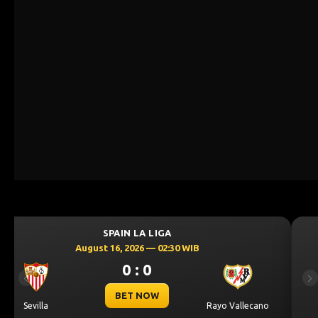
SPAIN LA LIGA
August 16, 2026 — 00:30 WIB
0 : 0
Previous
Ne
BET NOW
o
Alaves
Getafe