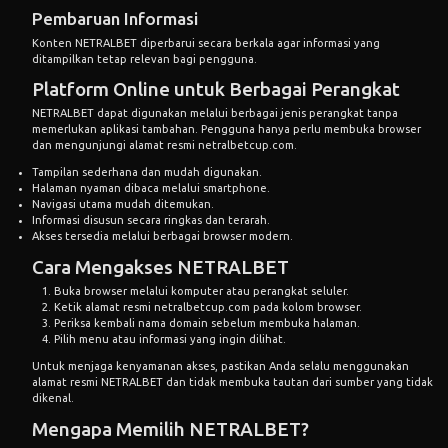
Pembaruan Informasi
Konten NETRALBET diperbarui secara berkala agar informasi yang
ditampilkan tetap relevan bagi pengguna.
Platform Online untuk Berbagai Perangkat
NETRALBET dapat digunakan melalui berbagai jenis perangkat tanpa
memerlukan aplikasi tambahan. Pengguna hanya perlu membuka browser
dan mengunjungi alamat resmi netralbetcup.com.
Tampilan sederhana dan mudah digunakan.
Halaman nyaman dibaca melalui smartphone.
Navigasi utama mudah ditemukan.
Informasi disusun secara ringkas dan terarah.
Akses tersedia melalui berbagai browser modern.
Cara Mengakses NETRALBET
Buka browser melalui komputer atau perangkat seluler.
Ketik alamat resmi netralbetcup.com pada kolom browser.
Periksa kembali nama domain sebelum membuka halaman.
Pilih menu atau informasi yang ingin dilihat.
Untuk menjaga kenyamanan akses, pastikan Anda selalu menggunakan
alamat resmi NETRALBET dan tidak membuka tautan dari sumber yang tidak
dikenal.
Mengapa Memilih NETRALBET?