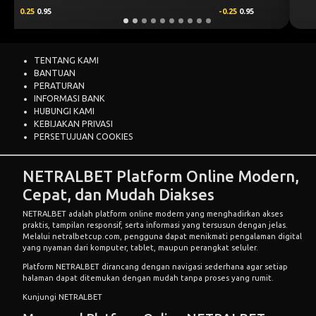
0.00
0.62
0.00
-0.72
TENTANG KAMI
BANTUAN
PERATURAN
INFORMASI BANK
HUBUNGI KAMI
KEBIJAKAN PRIVASI
PERSETUJUAN COOKIES
NETRALBET Platform Online Modern,
Cepat, dan Mudah Diakses
NETRALBET adalah platform online modern yang menghadirkan akses
praktis, tampilan responsif, serta informasi yang tersusun dengan jelas.
Melalui netralbetcup.com, pengguna dapat menikmati pengalaman digital
yang nyaman dari komputer, tablet, maupun perangkat seluler.
Platform NETRALBET dirancang dengan navigasi sederhana agar setiap
halaman dapat ditemukan dengan mudah tanpa proses yang rumit.
Kunjungi NETRALBET