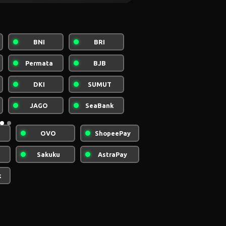
RI
DBS
NOBU
Maybank
JB
Sinarmas
Mega
UOB
MUT
Superbank
Allobank
SAQU
Bank
OVO
ShopeePay
Sakuku
AstraPay
k