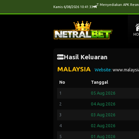
NETRALBET Menyediakan APK Resmi Agar 
Kamis 6/08/2026 10:41:34
HO
Hasil Keluaran
MALAYSIA
Website:
www.malaysia
No
Tanggal
1
05 Aug 2026
2
04 Aug 2026
3
03 Aug 2026
4
02 Aug 2026
5
01 Aug 2026