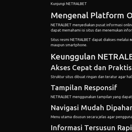
Mengenal Platform 
NETRALBET menyediakan pusat informasi onlin
dapat memahami isi situs dan menemukan inform
Situs resmi NETRALBET dapat diakses melalui
n
maupun smartphone.
Keunggulan NETRAL
Akses Cepat dan Praktis
Struktur situs dibuat ringan dan teratur agar 
Tampilan Responsif
NETRALBET menggunakan tampilan yang dapat me
Navigasi Mudah Dipaha
Menu utama disusun secara jelas agar penggun
Informasi Tersusun Rapi