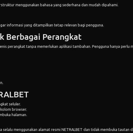
 terstruktur menggunakan bahasa yang sederhana dan mudah dipahami.
ar informasi yang ditampilkan tetap relevan bagi pengguna.
k Berbagai Perangkat
jenis perangkat tanpa memerlukan aplikasi tambahan. Pengguna hanya perlu
n.
TRALBET
kat seluler.
 kolom browser.
mbuka halaman.
a selalu menggunakan alamat resmi NETRALBET dan tidak membuka tautan dar