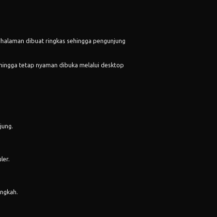
alaman dibuat ringkas sehingga pengunjung
hingga tetap nyaman dibuka melalui desktop
jung.
ler.
ngkah.