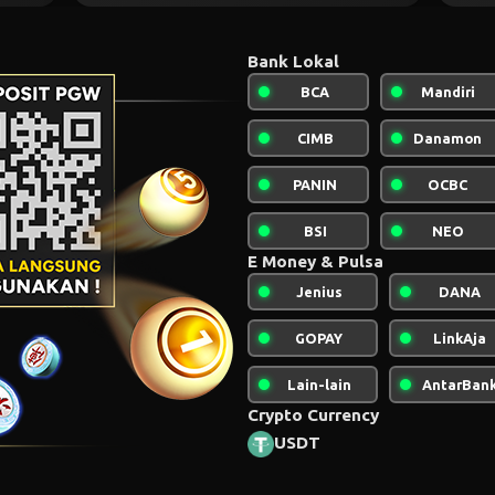
Bank Lokal
BCA
Mandiri
BNI
B
CIMB
Danamon
Permata
B
PANIN
OCBC
DKI
SU
BSI
NEO
JAGO
Sea
E Money & Pulsa
Jenius
DANA
GOPAY
LinkAja
Lain-lain
AntarBan
Crypto Currency
USDT