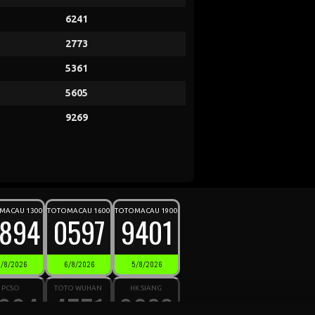
6241
2773
5361
5605
9269
MACAU 1300
TOTOMACAU 1600
TOTOMACAU 1900
894
0597
9401
6/8/2026
6/8/2026
5/8/2026
PCSO
TOTO WUHAN
HK SIANG
884
4551
9220