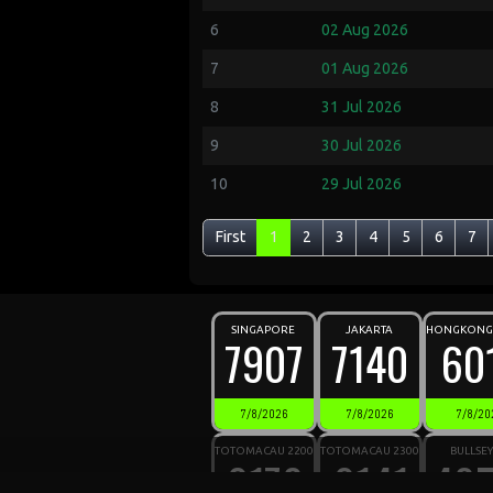
6
02 Aug 2026
7
01 Aug 2026
8
31 Jul 2026
9
30 Jul 2026
10
29 Jul 2026
First
1
2
3
4
5
6
7
SINGAPORE
JAKARTA
HONGKONG
7907
7140
60
7/8/2026
7/8/2026
7/8/20
TOTOMACAU 2200
TOTOMACAU 2300
BULLSE
9178
9141
48