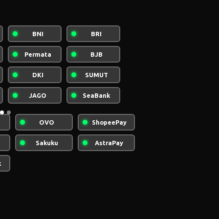
DBS
NOBU
Maybank
Sinarmas
Mega
UOB
Superbank
Allobank
SAQU
k
OVO
ShopeePay
Sakuku
AstraPay
k