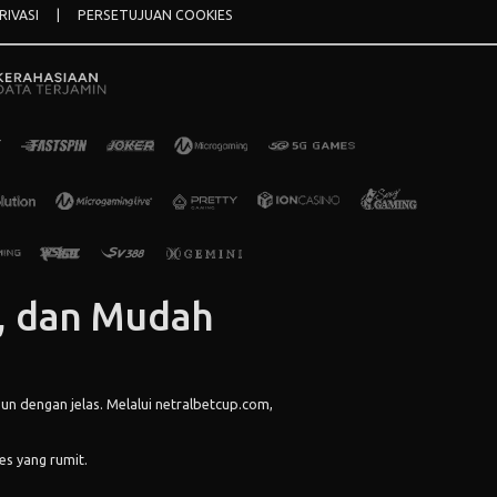
RIVASI
|
PERSETUJUAN COOKIES
, dan Mudah
un dengan jelas. Melalui netralbetcup.com,
s yang rumit.