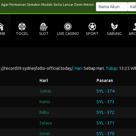
Permainan Semakin Mudah Serta Lancar Demi Meningkatkan Kenyamanan Bermain A
ME
TOGEL
SLOT
LIVE CASINO
SPORT
SABUNG
ARC
://record39.sydneylotto-official.today/
, Hari:
Setiap Hari
, Tutup:
13:25 WI
Hari
Pasaran
Jumat
SYL - 374
Kamis
SYL - 373
Rabu
SYL - 372
Selasa
SYL - 371
Senin
SYL - 370