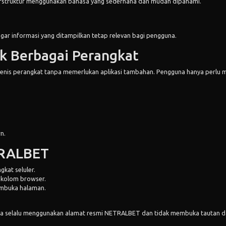
 terstruktur menggunakan bahasa yang sederhana dan mudah dipahami.
ar informasi yang ditampilkan tetap relevan bagi pengguna.
k Berbagai Perangkat
jenis perangkat tanpa memerlukan aplikasi tambahan. Pengguna hanya perlu
n.
TRALBET
kat seluler.
 kolom browser.
mbuka halaman.
a selalu menggunakan alamat resmi NETRALBET dan tidak membuka tautan dar