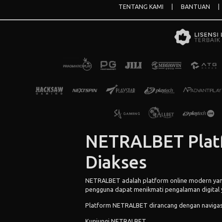
TENTANG KAMI
|
BANTUAN
|
NETRALBET Platf
Diakses
NETRALBET adalah platform online modern yang m
pengguna dapat menikmati pengalaman digital y
Platform NETRALBET dirancang dengan navigas
Kunjungi NETRALBET