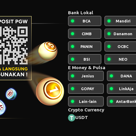
Bank Lokal
BCA
Mandiri
BNI
BRI
CIMB
Danamon
Permata
BJB
PANIN
OCBC
DKI
SUMUT
BSI
NEO
JAGO
SeaBan
E Money & Pulsa
Jenius
DANA
GOPAY
LinkAja
Lain-lain
AntarBan
Crypto Currency
USDT