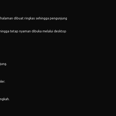
alaman dibuat ringkas sehingga pengunjung
hingga tetap nyaman dibuka melalui desktop
jung.
ler.
ngkah.