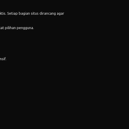
s. Setiap bagian situs dirancang agar
at pilihan pengguna.
sif.