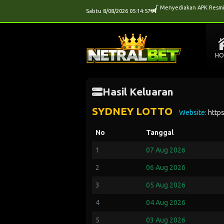
NETRALBET Menyediakan APK Resmi Agar 
Sabtu 8/08/2026 05:14:58
HO
Hasil Keluaran
SYDNEY LOTTO
Website:
https
No
Tanggal
1
07 Aug 2026
2
06 Aug 2026
3
05 Aug 2026
4
04 Aug 2026
5
03 Aug 2026