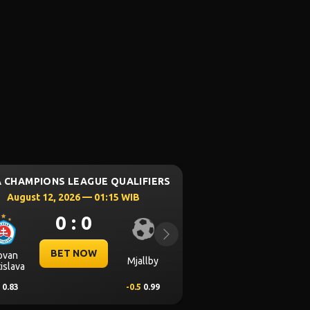
/8/2026
8/8/2026
8/8/2026
KING KONG2
8
2898
7/8/2026
OTBALL F24 ELITE CLUB FRIENDLY
August 8, 2026 — 12:00 WIB
0 : 0
Next
BET NOW
letico
e-Lille
drid
5
0.63
-0.25
-0.87