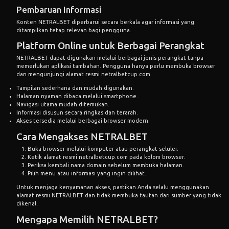
Pembaruan Informasi
Konten NETRALBET diperbarui secara berkala agar informasi yang
ditampilkan tetap relevan bagi pengguna.
Platform Online untuk Berbagai Perangkat
NETRALBET dapat digunakan melalui berbagai jenis perangkat tanpa
memerlukan aplikasi tambahan. Pengguna hanya perlu membuka browser
dan mengunjungi alamat resmi netralbetcup.com.
Tampilan sederhana dan mudah digunakan.
Halaman nyaman dibaca melalui smartphone.
Navigasi utama mudah ditemukan.
Informasi disusun secara ringkas dan terarah.
Akses tersedia melalui berbagai browser modern.
Cara Mengakses NETRALBET
Buka browser melalui komputer atau perangkat seluler.
Ketik alamat resmi netralbetcup.com pada kolom browser.
Periksa kembali nama domain sebelum membuka halaman.
Pilih menu atau informasi yang ingin dilihat.
Untuk menjaga kenyamanan akses, pastikan Anda selalu menggunakan
alamat resmi NETRALBET dan tidak membuka tautan dari sumber yang tidak
dikenal.
Mengapa Memilih NETRALBET?