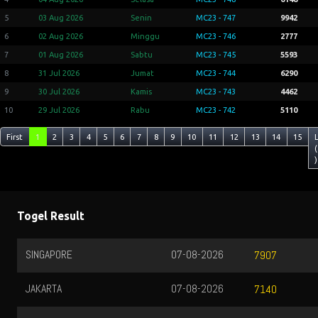
5
03 Aug 2026
Senin
MC23 - 747
9942
6
02 Aug 2026
Minggu
MC23 - 746
2777
7
01 Aug 2026
Sabtu
MC23 - 745
5593
8
31 Jul 2026
Jumat
MC23 - 744
6290
9
30 Jul 2026
Kamis
MC23 - 743
4462
10
29 Jul 2026
Rabu
MC23 - 742
5110
First
1
2
3
4
5
6
7
8
9
10
11
12
13
14
15
(
)
Togel Result
SINGAPORE
07-08-2026
7907
JAKARTA
07-08-2026
7140