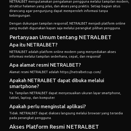
NETRALBET mengutamakan pengalaman pengguna melalui tampilan modern,
struktur halaman yang jelas, dan akses yang praktis. Setiap bagian situs
dirancang agar pengunjung dapat memperoleh informasi tanpa
kebingungan.
Dengan dukungan tampilan responsif, NETRALBET menjadi platform online
yang mudah digunakan kapan saja melalui perangkat pilihan pengguna.
Pertanyaan Umum tentang NETRALBET
Apa itu NETRALBET?
NETRALBET adalah platform online modern yang menyediakan akses
informasi melalui tampilan sederhana, cepat, dan responsif.
Apa alamat resmi NETRALBET?
Alamat resmi NETRALBET adalah
https://netralbetcup.com/
.
Apakah NETRALBET dapat dibuka melalui
smartphone?
Ya. Tampilan NETRALBET dapat menyesuaikan ukuran layar smartphone,
tablet, laptop, dan komputer.
Apakah perlu menginstal aplikasi?
Tidak. NETRALBET dapat diakses langsung melalui browser yang tersedia
pada perangkat pengguna.
Akses Platform Resmi NETRALBET