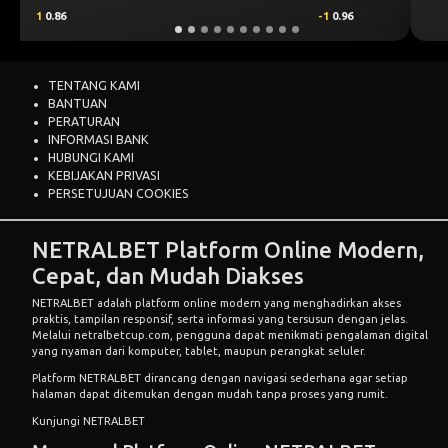
-1
0.96
-0.5
0.95
0.5
TENTANG KAMI
BANTUAN
PERATURAN
INFORMASI BANK
HUBUNGI KAMI
KEBIJAKAN PRIVASI
PERSETUJUAN COOKIES
NETRALBET Platform Online Modern,
Cepat, dan Mudah Diakses
NETRALBET adalah platform online modern yang menghadirkan akses
praktis, tampilan responsif, serta informasi yang tersusun dengan jelas.
Melalui netralbetcup.com, pengguna dapat menikmati pengalaman digital
yang nyaman dari komputer, tablet, maupun perangkat seluler.
Platform NETRALBET dirancang dengan navigasi sederhana agar setiap
halaman dapat ditemukan dengan mudah tanpa proses yang rumit.
Kunjungi NETRALBET